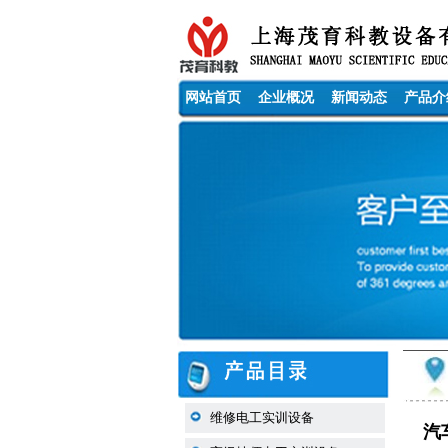
网站首页
企业概况
新闻动态
产品介
维修电工实训设备
汽