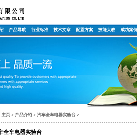
绍
产品导航
行业标准
技术文章
配置方案
技能大赛
成功案
主页
>
产品介绍
>
汽车全车电器实验台
>
车全车电器实验台