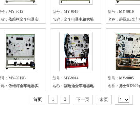
型号：
MY-9015
型号：
MY-9019
型号：
MY-9010
名称：
依维柯全车电器实
名称：
全车电器电路实验
名称：
起亚K5全车
型号：
MY-9015B
型号：
MY-9014
型号：
MY-9005
名称：
依维柯全车电器实
名称：
福瑞迪全车电器电
名称：
勇士BJ202
1
2
首页
下一页
末页