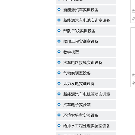
新能源汽车实训设备
新能源汽车电池实训室设备
部队.军校实训设备
船舶工程实训室设备
教学模型
汽车电路接线实训设备
气动实训室设备
风力发电实训设备
新能源汽车电机驱动实训室
汽车电子实验箱
环境实验室实验设备
给排水工程处理实验室设备