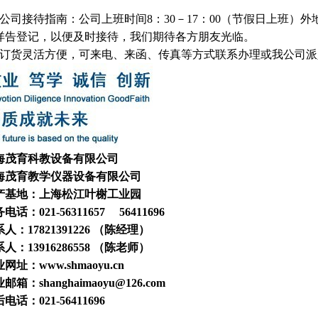
、公司接待指南：公司上班时间8：30－17：00（节假日上班）
详告登记，以便及时接待，我们期待各方朋友光临。
、订货灵活方便，可来电、来函、传真等方式联系办理或我公司
海茂育科教设备有限公司
海茂育教学仪器设备有限公司
产基地：上海松江叶榭工业园
电话：021-56311657 56411696
人：17821391226 （陈经理）
系人
：13916286558
（陈老师）
业网址：
www.shmaoyu.cn
业邮箱：
shanghaimaoyu@126.com
电话：021-56411696