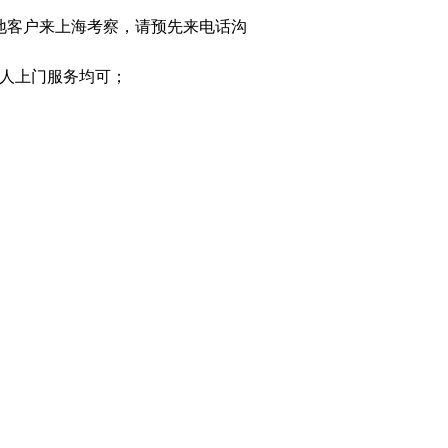
外地客户来上海考察，请预先来电话沟
派人上门服务均可；