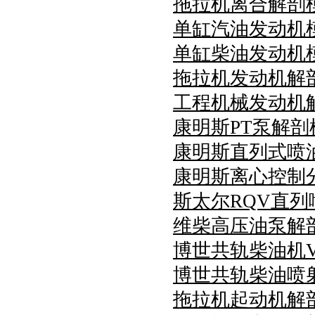
拖拉机离合解剖
单缸汽油发动机
单缸柴油发动机
拖拉机发动机解
工程机械发动机
康明斯PT泵解剖
康明斯直列式喷油
康明斯离心控制
斯太尔RQV直
维柴高压油泵解
博世共轨柴油机
博世共轨柴油喷
拖拉机起动机解