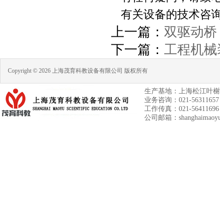
有关
设备
的技术咨
上一篇：
双驱动桥
下一篇：
工程机械
Copyright © 2026 上海茂育科教设备有限公司 版权所有
生产基地：上海松江叶榭
业务咨询：021-56311657
工作传真：021-56411696
公司邮箱：shanghaimaoyu