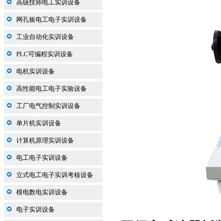
高级技师电工实训设备
网孔板电工电子实训设备
工业自动化实训设备
PLC可编程实训设备
电机实训设备
高性能电工电子实验设备
工厂电气控制实训设备
单片机实训设备
计算机原理实训设备
电工电子实训设备
立式电工电子实训考核设备
模电数电实训设备
电子实训设备