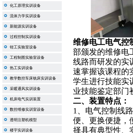
化工原理实训设备
流体力学实训设备
新能源实训设备
过程控制实训设备
维修电工电气控
钳工实验室设备
部颁发的维修电
工程制图实验室设备
线路而研发的实
热工实训设备
速掌握该课程的
教学数控车床铣床实训设备
学生进行技能实
采暖通风实训设备
业技能鉴定部门
二、装置特点：
机床电气实训装置
1、电气控制线
数控维修实训室设备
便、更换便捷，
透明注塑机模型
择具有典型性、
楼宇实训设备