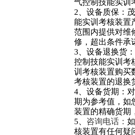
气控制技能实训
2、设备质保：
能实训考核装置
范围内提供对维
修，超出条件承
3、设备退换货
控制技能实训考
训考核装置购买
考核装置的退换
4、设备货期：
期为参考值，如
装置的精确货期
5、
咨询电话：
核装置有任何疑问，