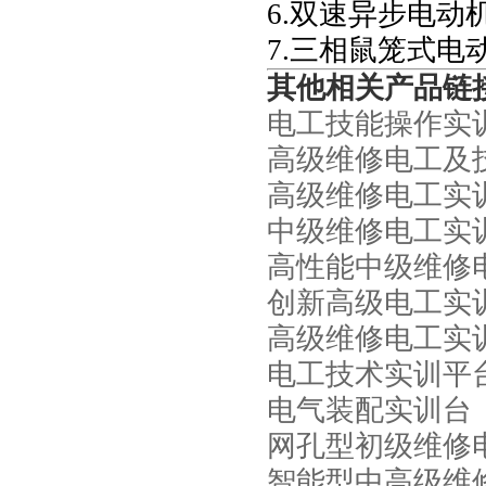
6.双速异步电动机3
7.三相鼠笼式电动
其他相关产品链
电工技能操作实
高级维修电工及
高级维修电工实
中级维修电工实
高性能中级维修
创新高级电工实
高级维修电工实
电工技术实训平
电气装配实训台
网孔型初级维修
智能型中高级维