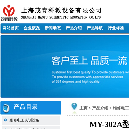
网站首页
企业概况
新闻动态
产品介绍
产品导航
行业标准
主页
>
产品介绍
>
维修电工
维修电工实训设备
MY-30