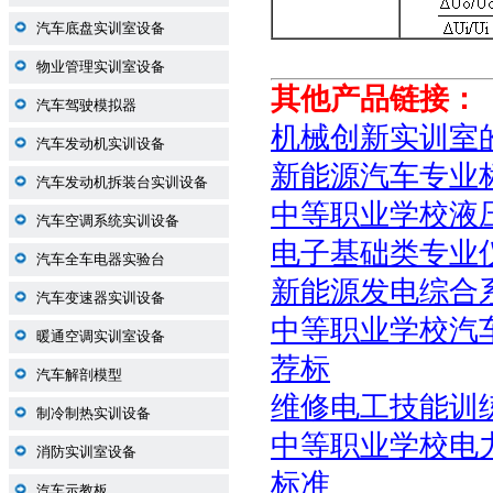
汽车底盘实训室设备
物业管理实训室设备
其他产品链接：
汽车驾驶模拟器
机械创新实训室
汽车发动机实训设备
新能源汽车专业
汽车发动机拆装台实训设备
中等职业学校液
汽车空调系统实训设备
电子基础类专业
汽车全车电器实验台
新能源发电综合
汽车变速器实训设备
中等职业学校汽
暖通空调实训室设备
荐标
汽车解剖模型
维修电工技能训
制冷制热实训设备
中等职业学校电
消防实训室设备
标准
汽车示教板