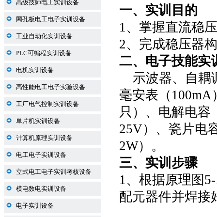
高级技师电工实训设备
一、实训目的
网孔板电工电子实训设备
1、掌握直流稳
工业自动化实训设备
2、完成稳压器
PLC可编程实训设备
二、
电子
技能实
电机实训设备
示波器、自耦调压
高性能电工电子实验设备
毫安表（100mA
工厂电气控制实训设备
只）、电解电容（10
单片机实训设备
25V）、瓷片电容
计算机原理实训设备
2W）。
电工电子实训设备
三、
实训步骤
立式电工电子实训考核设备
1、根据原理图5
模电数电实训设备
配元器件并焊接
电子实训设备