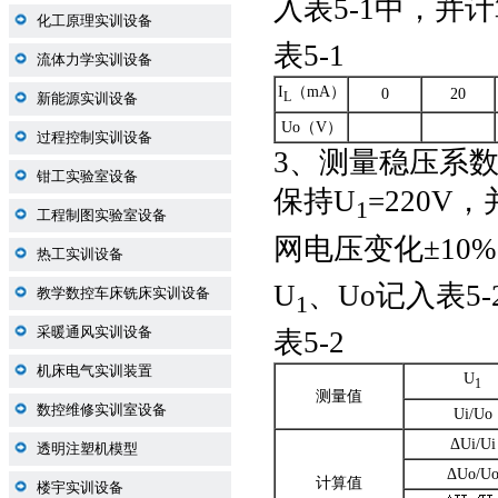
入表5-1中，并计
化工原理实训设备
表5-1
流体力学实训设备
I
（mA）
0
20
新能源实训设备
L
Uo（V）
过程控制实训设备
3、测量稳压系
钳工实验室设备
保持U
=220V，
1
工程制图实验室设备
网电压变化±10
热工实训设备
U
、Uo记入表5
教学数控车床铣床实训设备
1
采暖通风实训设备
表5-2
机床电气实训装置
U
1
测量值
数控维修实训室设备
Ui/Uo
ΔUi/Ui
透明注塑机模型
ΔUo/U
计算值
楼宇实训设备