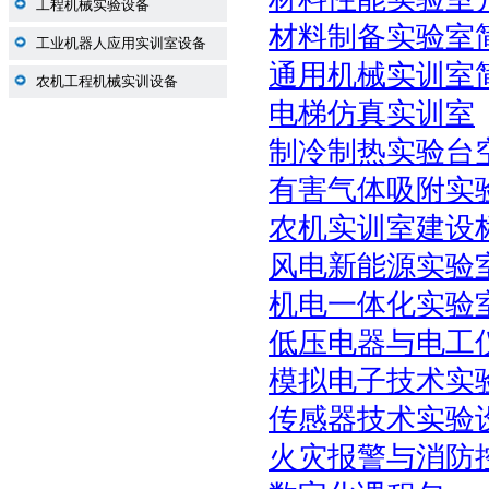
工程机械实验设备
材料制备实验室
工业机器人应用实训室设备
通用机械实训室
农机工程机械实训设备
电梯仿真实训室
制冷制热实验台
有害气体吸附实
农机实训室建设
风电新能源实验
机电一体化实验
低压电器与电工
模拟电子技术实
传感器技术实验
火灾报警与消防