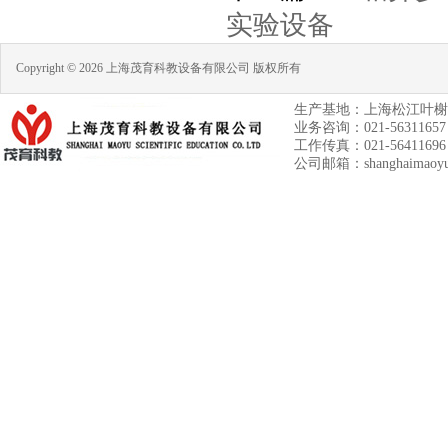
实验设备
Copyright © 2026 上海茂育科教设备有限公司 版权所有
生产基地：上海松江叶榭
业务咨询：021-56311657
工作传真：021-56411696
公司邮箱：shanghaimaoyu