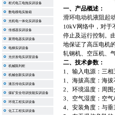
柜式电工电拖实训设备
一、产品概述：
数电模电实验箱
滑环电动机液阻起
光机电一体化实训设备
10kV网络中，对
传感器实训设备
停止及运行控制。
家用电器实训设备
地保证了高压电机
电梯实训设备
轧钢机、空压机、
光伏发电实训室设备
二、技术参数：
机械陈列柜
1、输入电源：三相五线
机械创新实训设备
1、海拔高度：海拔不
液压传动实训设备
2、环境温度：周围
煤矿安全培训技能实训设备
3、空气湿度：空气
环境工程实训设备
4、安装角度：与垂
化工工程实训设备