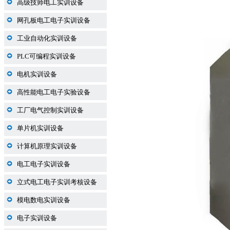
高级技师电工实训设备
网孔板电工电子实训设备
工业自动化实训设备
PLC可编程实训设备
电机实训设备
高性能电工电子实验设备
工厂电气控制实训设备
单片机实训设备
计算机原理实训设备
电工电子实训设备
立式电工电子实训考核设备
模电数电实训设备
电子实训设备