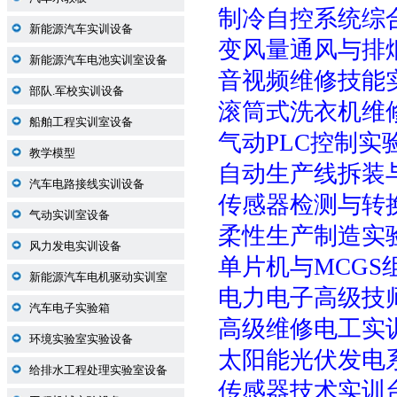
制冷自控系统综
新能源汽车实训设备
变风量通风与排
新能源汽车电池实训室设备
音视频维修技能
部队.军校实训设备
滚筒式洗衣机维
船舶工程实训室设备
气动PLC控制实
教学模型
自动生产线拆装
汽车电路接线实训设备
传感器检测与转
气动实训室设备
柔性生产制造实
风力发电实训设备
单片机与MCG
新能源汽车电机驱动实训室
电力电子高级技
汽车电子实验箱
高级维修电工实
环境实验室实验设备
太阳能光伏发电
给排水工程处理实验室设备
传感器技术实训