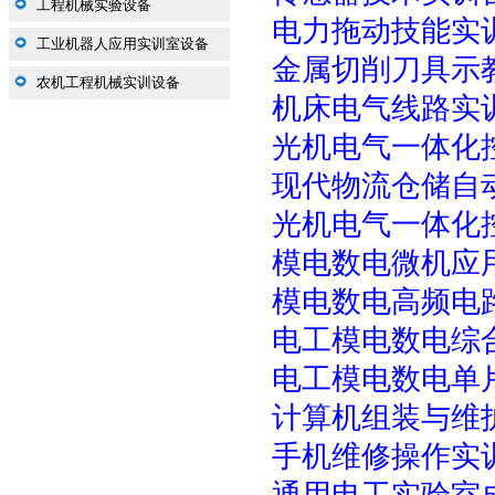
工程机械实验设备
电力拖动技能实
工业机器人应用实训室设备
金属切削刀具示
农机工程机械实训设备
机床电气线路实
光机电气一体化
现代物流仓储自
光机电气一体化
模电数电微机应
模电数电高频电
电工模电数电综
电工模电数电单
计算机组装与维
手机维修操作实