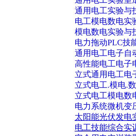
通用电工实验室
通用电工实验与
电工模电数电实
模电数电实验与
电力拖动PLC技
通用电工电子自
高性能电工电子
立式通用电工电
立式电工.模电.
立式电工模电数
电力系统微机变
太阳能光伏发电
电工技能综合实