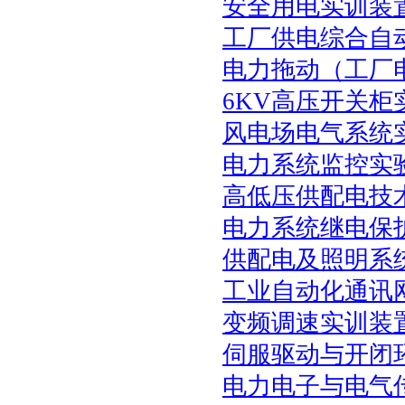
安全用电实训装
工厂供电综合自
电力拖动（工厂
6KV高压开关柜
风电场电气系统
电力系统监控实
高低压供配电技
电力系统继电保
供配电及照明系
工业自动化通讯
变频调速实训装
伺服驱动与开闭
电力电子与电气