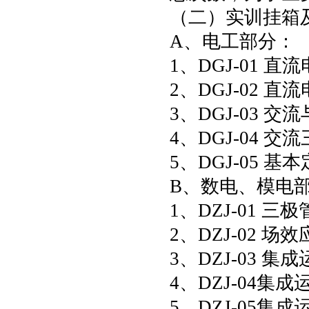
（二）实训挂箱
A、电工部分：
1、DGJ-01 
2、DGJ-02 
3、DGJ-03
4、DGJ-04 
5、DGJ-05 
B、数电、模电
1、DZJ-01 三
2、DZJ-02 
3、DZJ-03 
4、DZJ-04集
5、DZJ-05集