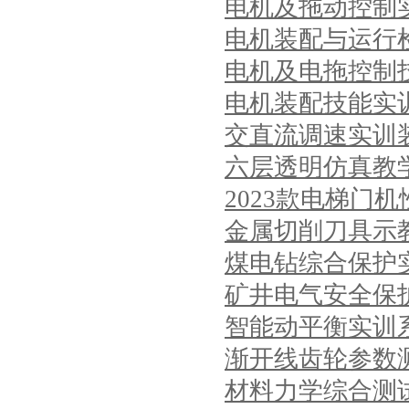
电机及拖动控制
电机装配与运行
电机及电拖控制
电机装配技能实
交直流调速实训
六层透明仿真教
2023款电梯门
金属切削刀具示
煤电钻综合保护
矿井电气安全保
智能动平衡实训
渐开线齿轮参数
材料力学综合测