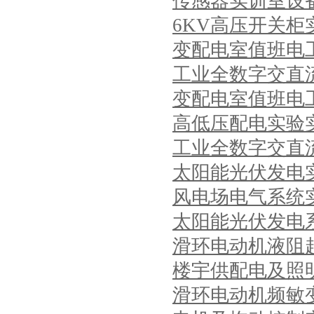
传感器实训室设
6KV高压开关柜
变配电室值班电
工业全数字交直
变配电室值班电
高低压配电实验
工业全数字交直
太阳能光伏发电
风电场电气系统
太阳能光伏发电
滑环电动机液阻
楼宇供配电及照
滑环电动机频敏