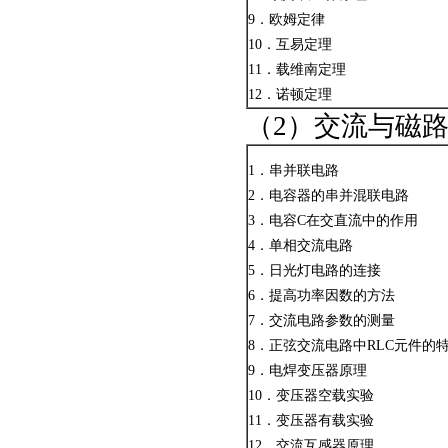
9．欧姆定律
10．互易定理
11．载维南定理
12．诺顿定理
（2）交流与磁
1．串并联电路
2．电容器的串并混联电路
3．电容C在交直流中的作用
4．单相交流电路
5．日光灯电路的连接
6．提高功率因数的方法
7．交流电路参数的测量
8．正弦交流电路中RLC元件的
9．电焊变压器原理
10．变压器空载实验
11．变压器有载实验
12．交流互感器原理