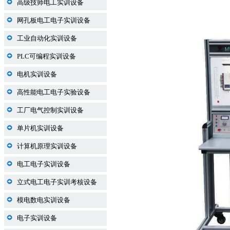
高级技师电工实训设备
网孔板电工电子实训设备
工业自动化实训设备
PLC可编程实训设备
电机实训设备
高性能电工电子实验设备
工厂电气控制实训设备
单片机实训设备
计算机原理实训设备
电工电子实训设备
立式电工电子实训考核设备
模电数电实训设备
电子实训设备