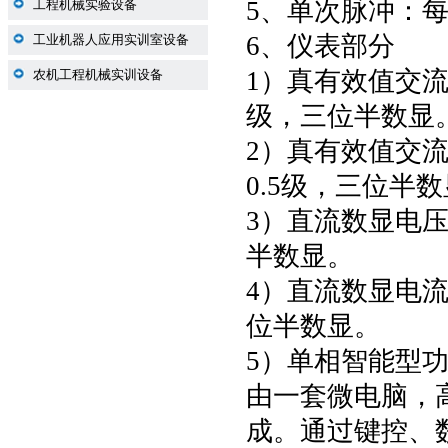
5、单次脉冲：
工程机械实验设备
6、仪表部分
工业机器人应用实训室设备
1）真有效值交流
农机工程机械实训设备
级，三位半数显
2）真有效值交流
0.5级，三位半
3）直流数显电压
半数显。
4）直流数显电流表
位半数显。
5）单相智能型
由一套微电脑，
成。通过键控、