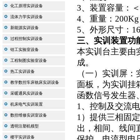
3、装置容量：＜1
化工原理实训设备
4、重量：200Kg
流体力学实训设备
5、外形尺寸：160
新能源实训设备
三、实训装置功
过程控制实训设备
本实训台主要由
钳工实验室设备
成。
工程制图实验室设备
（一）实训屏：
热工实训设备
面板，为实训挂
教学数控车床铣床实训设备
函数信号发生器
采暖通风实训设备
1、控制及交流
机床电气实训装置
1）提供三相固定
数控维修实训室设备
出，相间、线间
透明注塑机模型
保护。电流型电
楼宇实训设备