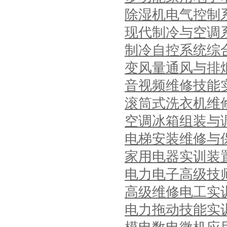
除湿机电气控制
现代制冷与空调
制冷自控系统综
变风量通风与排
音视频维修技能
滚筒式洗衣机维
空调冰箱组装与
电梯安装维修与
家用电器实训装
电力电子高级技
高级维修电工实
电力拖动技能实