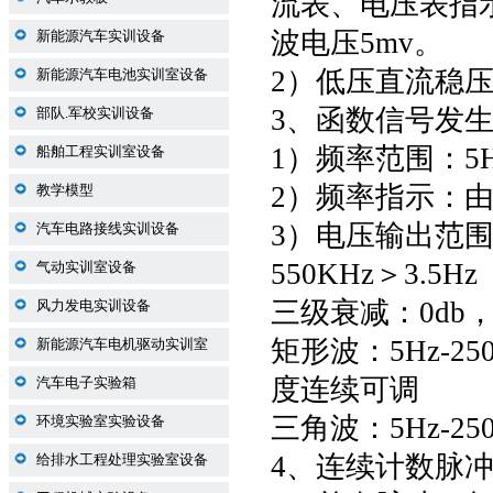
流表、电压表指示
波电压5mv。
新能源汽车实训设备
2）低压直流稳压
新能源汽车电池实训室设备
3、函数信号发
部队.军校实训设备
1）频率范围：5H
船舶工程实训室设备
2）频率指示：由
教学模型
3）电压输出范围：正
汽车电路接线实训设备
550KHz＞3.5Hz
气动实训室设备
三级衰减：0db，
风力发电实训设备
矩形波：5Hz-250
新能源汽车电机驱动实训室
度连续可调
汽车电子实验箱
三角波：5Hz-25
环境实验室实验设备
4、连续计数脉冲：
给排水工程处理实验室设备