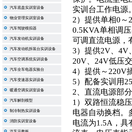
实训台工作电源
汽车底盘实训室设备
2）提供单相0～
物业管理实训室设备
0.5KVA单相调
汽车驾驶模拟器
可调直流电源，
汽车发动机实训设备
3）提供2V、4V、
汽车发动机拆装台实训设备
20V、24V低压
汽车空调系统实训设备
4）提供～220
汽车全车电器实验台
5）配备实训用2
汽车变速器实训设备
2、直流电源部
暖通空调实训室设备
1）双路恒流稳压
汽车解剖模型
电器自动换档。
制冷制热实训设备
电流为1.5A，
消防实训室设备
汽车示教板