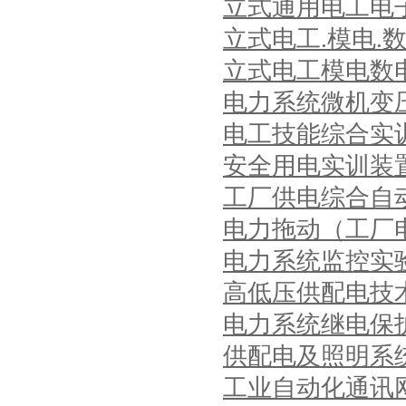
立式通用电工电
立式电工.模电.
立式电工模电数
电力系统微机变
电工技能综合实
安全用电实训装
工厂供电综合自
电力拖动（工厂
电力系统监控实
高低压供配电技
电力系统继电保
供配电及照明系
工业自动化通讯