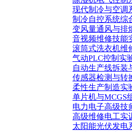
现代制冷与空调
制冷自控系统综
变风量通风与排
音视频维修技能
滚筒式洗衣机维
气动
PLC控制实
自动生产线拆装
传感器检测与转
柔性生产制造实
单片机与
MCG
电力电子高级技
高级维修电工实
太阳能光伏发电