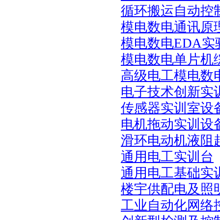
循环搬运自动控
模电数电通讯原
模电数电
EDA
模电数电单片机
高级电工模电数
电子技术创新实
传感器实训室设
电机拖动实训设
滑环电动机液阻
通用电工实训台
通用电工基础实
楼宇供配电及照
工业自动化网络