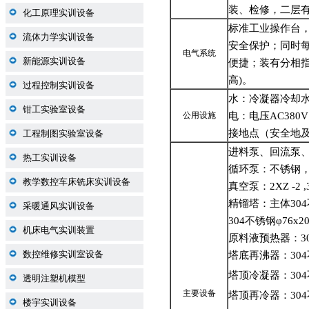
装、检修，二层
化工原理实训设备
标准工业操作台
流体力学实训设备
安全保护；同时
电气系统
新能源实训设备
便捷；装有分相指示灯
高)。
过程控制实训设备
水：冷凝器冷却
钳工实验室设备
电：电压AC38
公用设施
接地点（安全地
工程制图实验室设备
进料泵、回流泵
热工实训设备
循环泵：不锈钢，型号
教学数控车床铣床实训设备
真空泵：2XZ -2 ,
精镏塔：主体304
采暖通风实训设备
304不锈钢φ76x
机床电气实训装置
原料液预热器：304
数控维修实训室设备
塔底再沸器：304不
塔顶冷凝器：304
透明注塑机模型
主要设备
塔顶再冷器：304
楼宇实训设备