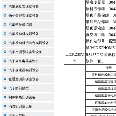
塔底冷凝器：304
汽车底盘实训室设备
原料液储罐：304不
塔顶产品储罐：304
物业管理实训室设备
塔底产品储罐：304
汽车驾驶模拟器
塔顶凝液罐：304不
汽车发动机实训设备
真空缓冲罐：304不
操作站型号：配置不低
汽车发动机拆装台实训设备
鼠/WINXPHOM
汽车空调系统实训设备
RS485/232
上位机监控软
软件一套。
汽车全车电器实验台
件
变量
汽车变速器实训设备
原料预热器出口
暖通空调实训室设备
精馏塔塔顶温
汽车解剖模型
精馏塔塔板
精馏塔塔釜气
制冷制热实训设备
再沸器加热电
消防实训室设备
塔顶冷凝器气相
汽车示教板