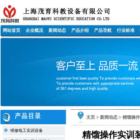
网站首页
企业概况
新闻动态
产品介绍
产品导航
行业标准
主页
>
新闻动态
>
精馏操作
维修电工实训设备
精馏操作实训装