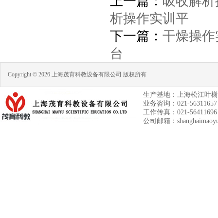
上一篇：
吸收解析
析操作实训平
下一篇：
干燥操作
台
Copyright © 2026 上海茂育科教设备有限公司 版权所有
生产基地：上海松江叶榭
业务咨询：021-56311657
工作传真：021-56411696
公司邮箱：shanghaimaoyu