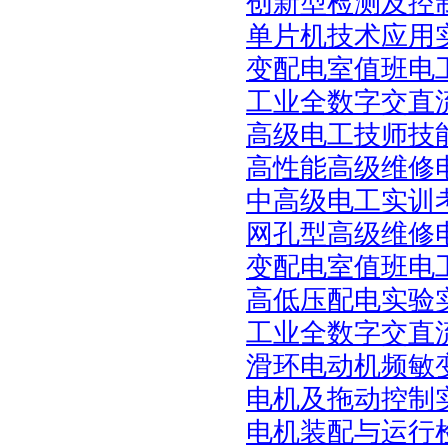
创新型检测及控
单片机技术应用
变配电室值班电
工业全数字交直
高级电工技师技
高性能高级维修
中高级电工实训
网孔型高级维修
变配电室值班电
高低压配电实验
工业全数字交直
滑环电动机频敏
电机及拖动控制
电机装配与运行