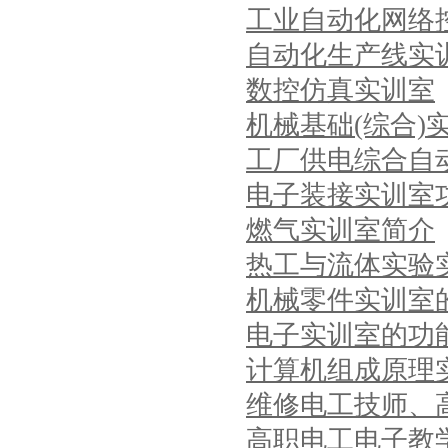
工业自动化网络
自动化生产线实
数控仿真实训室
机械基础(综合)
工厂供电综合自
电子装接实训室
燃气实训室简介
热工与流体实验
机械零件实训室
电子实训室的功
计算机组成原理
维修电工技师、
高职电工电子教