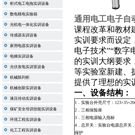
柜式电工电拖实训设备
数电模电实验箱
通用电工电子自
光机电一体化实训设备
课程改革和教材
传感器实训设备
实训要求而设定，
家用电器实训设备
电子技术”“数字
电梯实训设备
的实训大纲要求
光伏发电实训室设备
等实验室新建、
机械陈列柜
提供了理想的实
机械创新实训设备
一、设备结构：
液压传动实训设备
1．实验台外壳尺寸：123×35×20
煤矿安全培训技能实训设备
2．三相保险座
3．三相电源输入指标
环境工程实训设备
4．总开关：实验台电源总开关
化工工程实训设备
保护