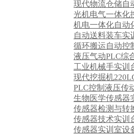
现代物流仓储自
光机电气一体化
机电一体化自动
自动送料装车实
循环搬运自动控
液压气动PLC综
工业机械手实训
现代挖掘机220
PLC控制液压传
生物医学传感器
传感器检测与转
传感器技术实训
传感器实训室设