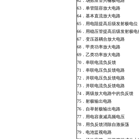
62．场效应管共栅极电路
63．单管阻容放大电路
64．基本直流放大电路
65．用电阻提高后级发射极电位
66．用稳压管提高后级发射极电
67．变压器耦合放大电路
68．甲类功率放大电路
69．乙类功率放大电路
70．串联电流负反馈
71．串联电压负反馈电路
72．并联电压负反馈电路
73．并联电流负反馈电路
74．两级放大电路中的负反馈
75．射极输出电路
76．自举射极输出电路
77．用电容衰减高频电压
78．用负反馈消除自激振荡
79．电池监视电路