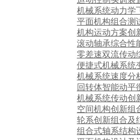
机械系统动力学
平面机构组合测
机构运动方案创
滚动轴承综合性
零差速双流传动
便捷式机械系统
机械系统速度分
回转体智能动平
机械系统传动创
空间机构创新组
轮系创新组合及
组合式轴系结构