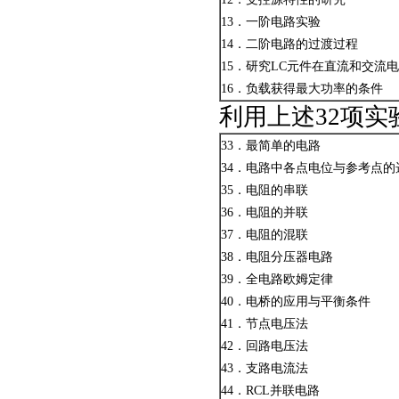
13．一阶电路实验
14．二阶电路的过渡过程
15．研究LC元件在直流和交流
16．负载获得最大功率的条件
利用上述32项
33．最简单的电路
34．电路中各点电位与参考点的
35．电阻的串联
36．电阻的并联
37．电阻的混联
38．电阻分压器电路
39．全电路欧姆定律
40．电桥的应用与平衡条件
41．节点电压法
42．回路电压法
43．支路电流法
44．RCL并联电路