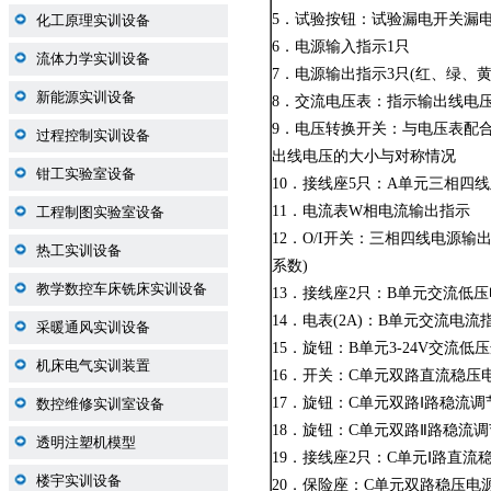
5．试验按钮：试验漏电开关漏
化工原理实训设备
6．电源输入指示1只
流体力学实训设备
7．电源输出指示3只(红、绿、黄
新能源实训设备
8．交流电压表：指示输出线电
9．电压转换开关：与电压表配
过程控制实训设备
出线电压的大小与对称情况
钳工实验室设备
10．接线座5只：A单元三相四
11．电流表W相电流输出指示
工程制图实验室设备
12．O/I开关：三相四线电源输
热工实训设备
系数)
教学数控车床铣床实训设备
13．接线座2只：B单元交流低
14．电表(2A)：B单元交流电流
采暖通风实训设备
15．旋钮：B单元3-24V交流低
机床电气实训装置
16．开关：C单元双路直流稳压
17．旋钮：C单元双路Ⅰ路稳流调
数控维修实训室设备
18．旋钮：C单元双路Ⅱ路稳流调
透明注塑机模型
19．接线座2只：C单元Ⅰ路直流
楼宇实训设备
20．保险座：C单元双路稳压电