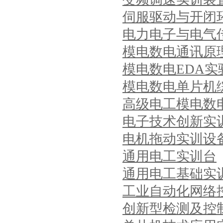
伺服驱动与开闭
电力电子与电气
模电数电通讯原
模电数电EDA
模电数电单片机
高级电工模电数
电子技术创新实
电机拖动实训设
通用电工实训台
通用电工基础实
工业自动化网络
创新型检测及控