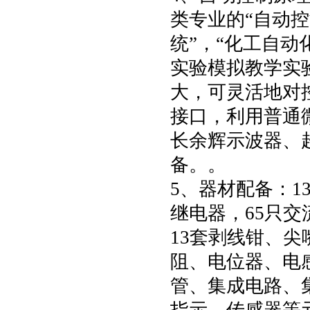
类专业的“自动控
统”，“化工自动
实验模拟教学实
大，可灵活地对
接口，利用普通微
长余辉示波器、
备。。
5、器材配备：1
继电器，65只交
13套剥线钳、尖
阻、电位器、电
管、集成电路、
指示、传感器等