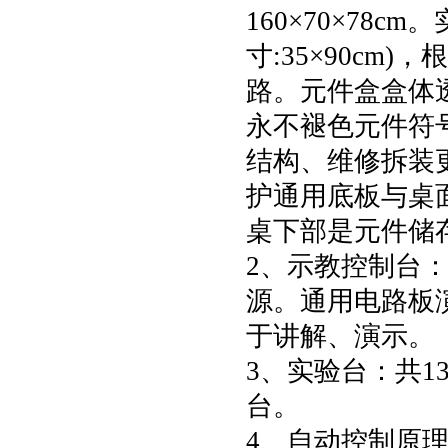
160×70×78
寸:35×90c
路。元件盒盒体
永不褪色元件符
结构、维修拆装
护通用底板与桌
桌下部是元件储
2、示教控制台：
源。通用电路板演
于讲解、演示。
3、实验台：共1
台。
4、自动控制原