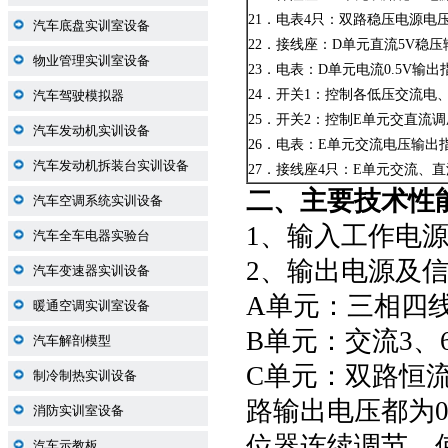
21．电表4只：双路稳压电源电
汽车底盘实训室设备
22．接线座：D单元直流5V稳压
物业管理实训室设备
23．电表：D单元电流0.5V输出
24．开关1：控制各低压交流电
汽车驾驶模拟器
25．开关2：控制E单元交直流
汽车发动机实训设备
26．电表：E单元交流电压输出
汽车发动机拆装台实训设备
27．接线座4只：E单元交流、
二、主要技术性
汽车空调系统实训设备
1、输入工作电
汽车全车电器实验台
2、输出电源及
汽车变速器实训设备
A单元：三相四
暖通空调实训室设备
B单元：交流3、6
汽车解剖模型
C单元：双路恒
制冷制热实训设备
路输出电压都为
消防实训室设备
位器连续调节，
汽车示教板