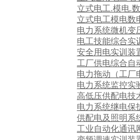
立式电工.模电.
立式电工模电数
电力系统微机变
电工技能综合实
安全用电实训装
工厂供电综合自
电力拖动（工厂
电力系统监控实
高低压供配电技
电力系统继电保
供配电及照明系
工业自动化通讯
变频调速实训装