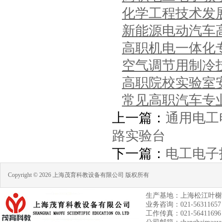
化学工程技术发
新能源电动汽车
高职机电一体化
空气调节用制冷
高职院校实验室
常见高职汽车专
上一篇：
通用电工
路实验台
下一篇：
电工电子
Copyright © 2026 上海茂育科教设备有限公司 版权所有
生产基地：上海松江叶榭
业务咨询：021-56311657
工作传真：021-56411696