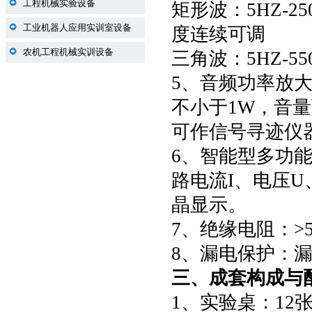
工程机械实验设备
矩形波：5HZ-250
工业机器人应用实训室设备
度连续可调
农机工程机械实训设备
三角波：5HZ-55
5、音频功率放大
不小于1W，音
可作信号寻迹仪
6、智能型多功能
路电流I、电压U
晶显示。
7、绝缘电阻：>
8、漏电保护：漏
三、成套构成与
1、实验桌：1