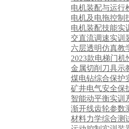
电机装配与运行
电机及电拖控制
电机装配技能实
交直流调速实训
六层透明仿真教
2023款电梯门
金属切削刀具示
煤电钻综合保护
矿井电气安全保
智能动平衡实训
渐开线齿轮参数
材料力学综合测
运动控制实训装