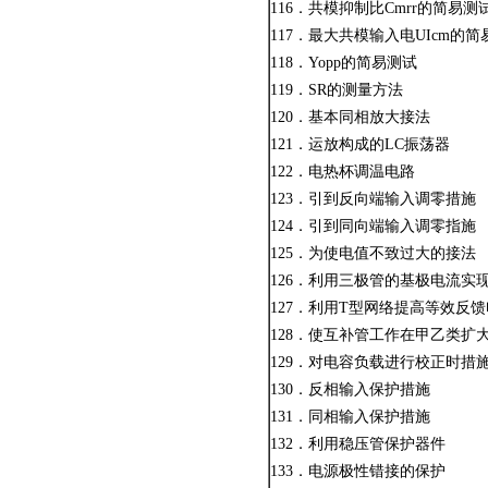
116．共模抑制比Cmrr的简易测
117．最大共模输入电UIcm的简
118．Yopp的简易测试
119．SR的测量方法
120．基本同相放大接法
121．运放构成的LC振荡器
122．电热杯调温电路
123．引到反向端输入调零措施
124．引到同向端输入调零指施
125．为使电值不致过大的接法
126．利用三极管的基极电流实现
127．利用T型网络提高等效反
128．使互补管工作在甲乙类扩
129．对电容负载进行校正时措
130．反相输入保护措施
131．同相输入保护措施
132．利用稳压管保护器件
133．电源极性错接的保护