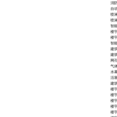
消
自
喷
喷
智
楼
楼
智
建
建
网
气
水
活
建
楼
楼
楼
楼
楼