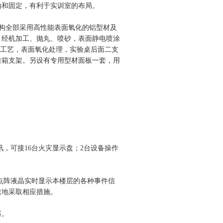
动和固定，有利于实训室的布局。
体结构全部采用高性能表面氧化的铝型材及
，经机加工、抛丸、喷砂，表面静电喷涂
型工艺，表面氧化处理，实验桌后面二支
挂箱支架。另设有专用型材面板一套，用
通讯，可接16台火灾显示盘；2台设备操作
×64点阵液晶实时显示本楼层的各种事件信
速地采取相应措施。
器。