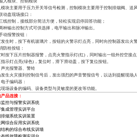
、输入模块、控制模块
入模块主要用于压力开关等信号检测，控制模块主要用于控制排烟阀、送
、联动盘现场接口：
）三线控制，接线部分简洁方便，轻松实现启停回答功能；
）两种输出控制方式可供选择，电平输出和脉冲输出。
、手动报警按钮：
灾发生时，按下有机玻璃片，按钮的火警示灯点亮，同时向控制器发出火
、消防栓按钮：
灾时按下压片控制器报警，点亮火警指示灯(红)，同时输出一组外控空接
泵指示灯点亮(绿色)，复位时，滑下滑动盖，按下复位按钮。
、声光报警器、警铃
场发生火灾接到控制信号后，发出强烈的声音警报信号，以达到提醒现场
、电子编码器：
成现场设备的编码、设备类型与灵敏度的更改等功能。
他产品连接：
防监控与报警实训系统
宇集成管理实训平台
烟排烟系统实训装置
联网综合应用实训系统
钢结构的综合布线实训墙
合布线故障检测实训台