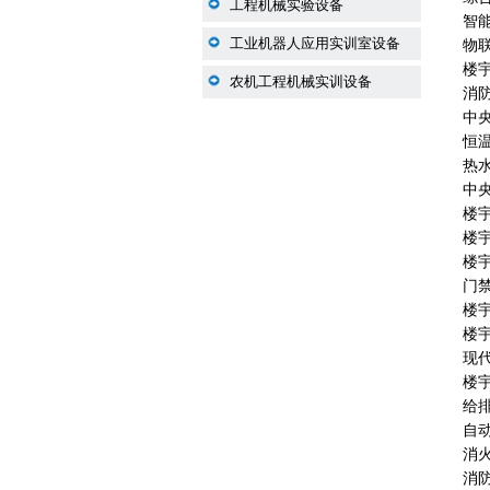
工程机械实验设备
智
工业机器人应用实训室设备
物
楼
农机工程机械实训设备
消
中
恒
热
中
楼
楼
楼
门
楼
楼
现
楼
给
自
消
消