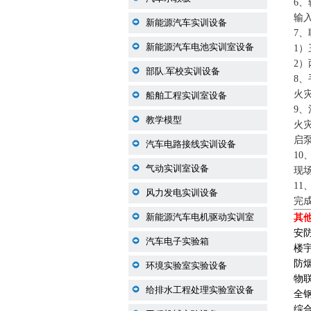
6
输
新能源汽车实训设备
7
新能源汽车电池实训室设备
1
2
部队.军校实训设备
8
火
船舶工程实训室设备
9
教学模型
火
启
汽车电路接线实训设备
10
气动实训室设备
现
11
风力发电实训设备
完
新能源汽车电机驱动实训室
其
安
汽车电子实验箱
楼
防
环境实验室实验设备
物
给排水工程处理实验室设备
全
综