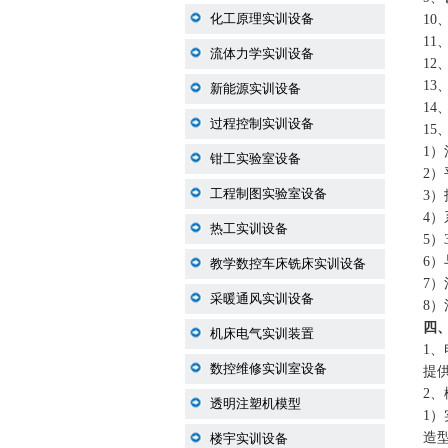
化工原理实训设备
10
11
流体力学实训设备
1
1
新能源实训设备
1
过程控制实训设备
15
1
钳工实验室设备
2
工程制图实验室设备
3
4
热工实训设备
5
6
教学数控车床铣床实训设备
7
采暖通风实训设备
8
四
机床电气实训装置
1
数控维修实训室设备
提供
2
透明注塑机模型
1
造
楼宇实训设备