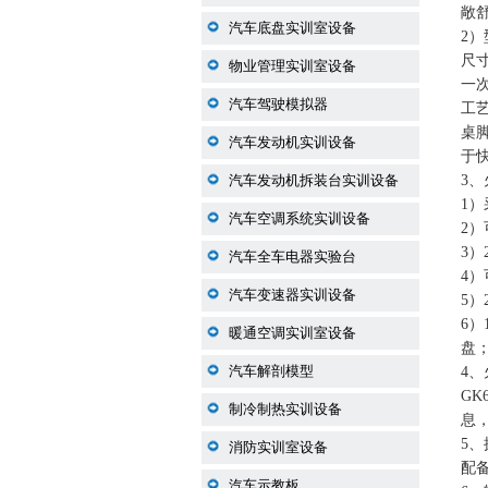
敞
汽车底盘实训室设备
2
尺
物业管理实训室设备
一
汽车驾驶模拟器
工
桌
汽车发动机实训设备
于
汽车发动机拆装台实训设备
3、
1）
汽车空调系统实训设备
2
3
汽车全车电器实验台
4
汽车变速器实训设备
5）
6）
暖通空调实训室设备
盘
汽车解剖模型
4
GK
制冷制热实训设备
息
5
消防实训室设备
配
汽车示教板