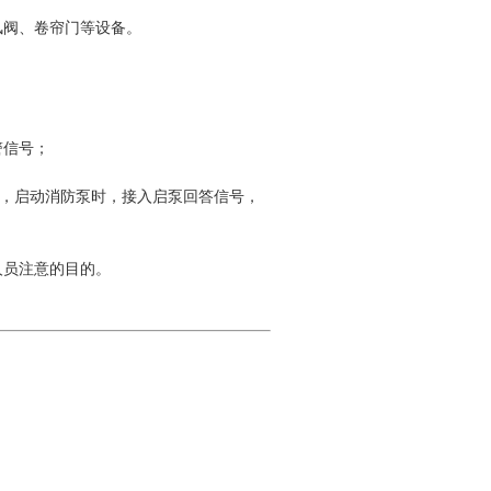
风阀、卷帘门等设备。
警信号；
点，启动消防泵时，接入启泵回答信号，
人员注意的目的。