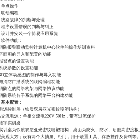
、单点操作
、联动编程
2、线路故障的判断与处理
3、程序设置错误的判断与纠正
4、设计并安装一个简易应用系统
、软件功能：
）消防报警联动监控计算机中心软件的操作培训资料
）平面图的导入和配置的功能
）报警点的设置功能
）系统参数的设置功能
）3D立体动感图的制作与导入功能
）与消防广播系统的联网编程功能
）消防点的网络构架与网络协议功能
）消防系统各子系统的网络平台构建功能
、基本配置：
、电源控制屏（铁质双层亚光密纹喷塑结构）
交流电源：单相交流电220V 50Hz，带有过流保护
、楼宇实训桌
）实训桌为铁质双层亚光密纹喷塑结构，桌面为防火、防水、耐磨高密度板
型美观大方；设有两个大抽屉、柜门，用于放置工具、存放挂件及资料等