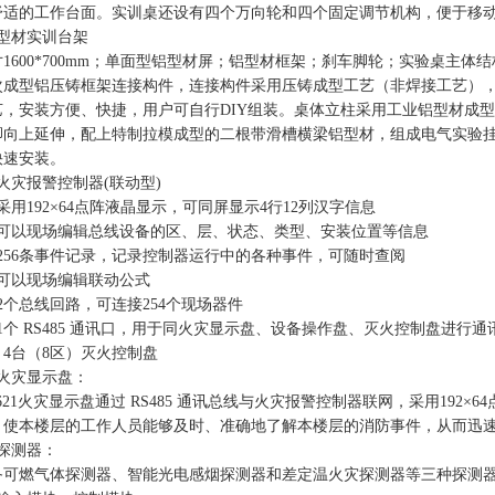
舒适的工作台面。实训桌还设有四个万向轮和四个固定调节机构，便于移
）型材实训台架
寸1600*700mm；单面型铝型材屏；铝型材框架；刹车脚轮；实验桌主
次成型铝压铸框架连接构件，连接构件采用压铸成型工艺（非焊接工艺）
艺，安装方便、快捷，用户可自行DIY组装。桌体立柱采用工业铝型材成
脚向上延伸，配上特制拉模成型的二根带滑槽横梁铝型材，组成电气实验
快速安装。
火灾报警控制器(联动型)
采用192×64点阵液晶显示，可同屏显示4行12列汉字信息
）可以现场编辑总线设备的区、层、状态、类型、安装位置等信息
）256条事件记录，记录控制器运行中的各种事件，可随时查阅
）可以现场编辑联动公式
2个总线回路，可连接254个现场器件
1个 RS485 通讯口，用于同火灾显示盘、设备操作盘、灭火控制盘进行
；4台（8区）灭火控制盘
、火灾显示盘：
621火灾显示盘通过 RS485 通讯总线与火灾报警控制器联网，采用192
，使本楼层的工作人员能够及时、准确地了解本楼层的消防事件，从而迅
、探测器：
备可燃气体探测器、智能光电感烟探测器和差定温火灾探测器等三种探测