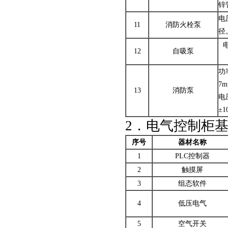
锌
电压
11
消防火栓泵
径
12
自吸泵
功
7m
13
消防泵
电
±1
2．电气控制柜
序号
器材名称
1
PLC控制器
2
触摸屏
3
组态软件
4
低压电气
5
空气开关