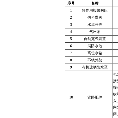
序号
名称
1
预作用报警阀组
2
信号碟阀
3
水流开关
4
气压泵
5
自动充气装置
6
消防水池
7
高位水箱
8
不锈外架
9
有机玻璃防水罩
包
接
锌
纹
10
管路配件
头
内
阀