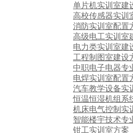
单片机实训室建
高校传感器实训
消防实训室配置
高级电工实训室
电力类实训室建
工程制图室建设
中职电子电器专
电焊实训室配置
汽车教学设备实
恒温恒湿机组系
机床电气控制实
智能楼宇技术专
钳工实训室方案