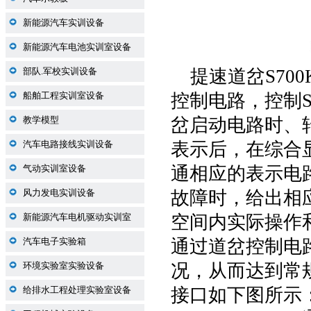
新能源汽车实训设备
新能源汽车电池实训室设备
部队.军校实训设备
提速道岔S70
船舶工程实训室设备
控制电路，控制S
教学模型
岔启动电路时、
汽车电路接线实训设备
表示后，在综合
气动实训室设备
通相应的表示电
风力发电实训设备
故障时，给出相
新能源汽车电机驱动实训室
空间内实际操作
汽车电子实验箱
通过道岔控制电
环境实验室实验设备
况，从而达到常
给排水工程处理实验室设备
接口如下图所示