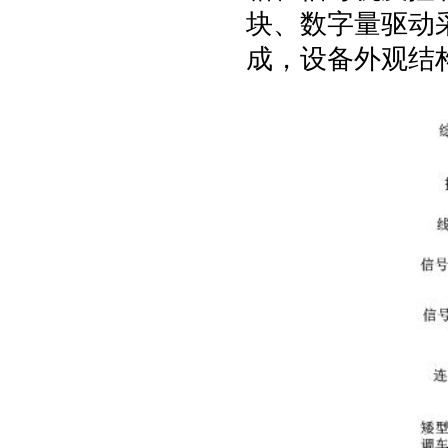
块、数字量驱动
成，设备外观结