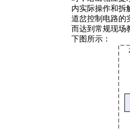
内实际操作和拆
道岔控制电路的
而达到常规现场
下图所示：