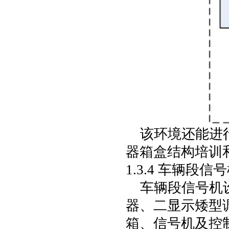
该环境还能进行
器箱盒结构培训
1.3.4 车辆段
车辆段信号机设
器、二显示矮型
箱、信号机及控