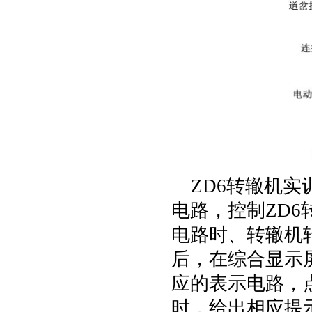
ZD6转辙机实
电路，控制ZD
电路时、转辙机
后，在综合显示
应的表示电路，
时，给出相应提