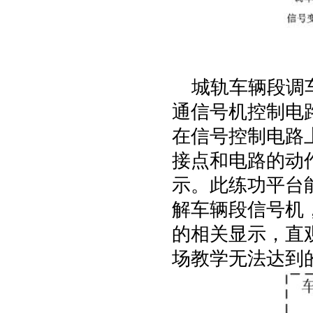
城轨车辆段调车
通信号机控制电
在信号控制电路
接点和电路的动
示。此练功平台
解车辆段信号机
的相关显示，直
场教学无法达到