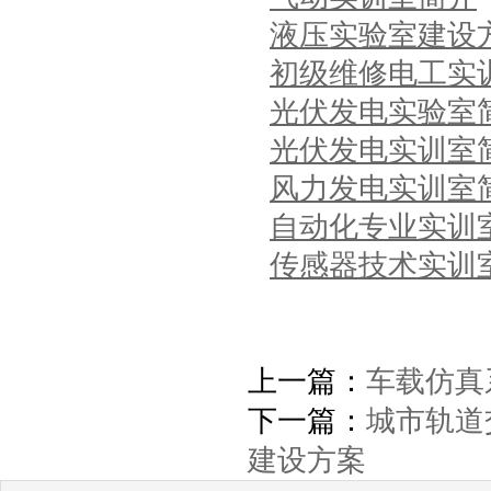
液压实验室建设
初级维修电工实
光伏发电实验室
光伏发电实训室
风力发电实训室
自动化专业实训
传感器技术实训
上一篇：
车载仿真
下一篇：
城市轨道
建设方案