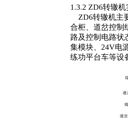
1.3.2 ZD6转
ZD6转辙机主
合柜、道岔控制
路及控制电路状
集模块、24V电
练功平台车等设