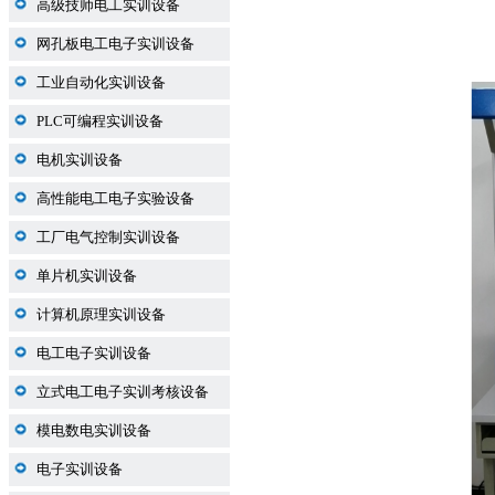
高级技师电工实训设备
网孔板电工电子实训设备
工业自动化实训设备
PLC可编程实训设备
电机实训设备
高性能电工电子实验设备
工厂电气控制实训设备
单片机实训设备
计算机原理实训设备
电工电子实训设备
立式电工电子实训考核设备
模电数电实训设备
电子实训设备