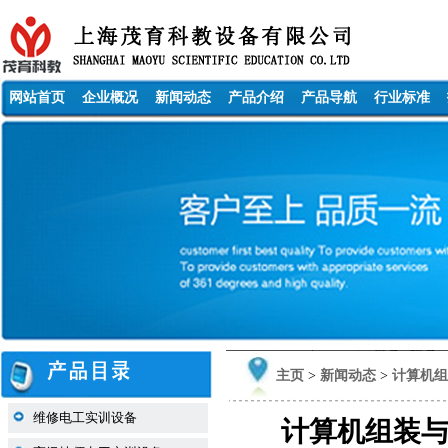
网站首页
企业概况
新闻动态
产品介绍
产品导航
行业标准
主页
>
新闻动态
>
计算机组
维修电工实训设备
计算机组装与