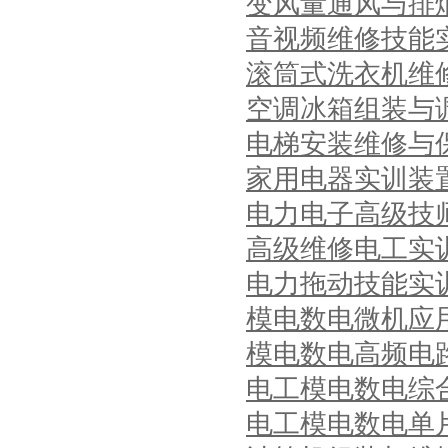
变风量通风与排
音视频维修技能
滚筒式洗衣机维
空调冰箱组装与
电梯安装维修与
家用电器实训装
电力电子高级技
高级维修电工实
电力拖动技能实
模电数电微机应
模电数电高频电
电工模电数电综
电工模电数电单