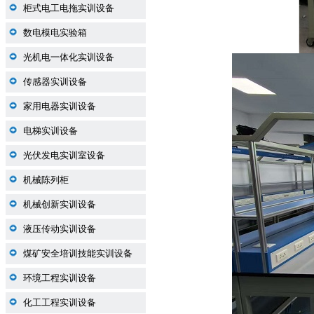
柜式电工电拖实训设备
数电模电实验箱
光机电一体化实训设备
传感器实训设备
家用电器实训设备
电梯实训设备
光伏发电实训室设备
机械陈列柜
机械创新实训设备
液压传动实训设备
煤矿安全培训技能实训设备
环境工程实训设备
化工工程实训设备