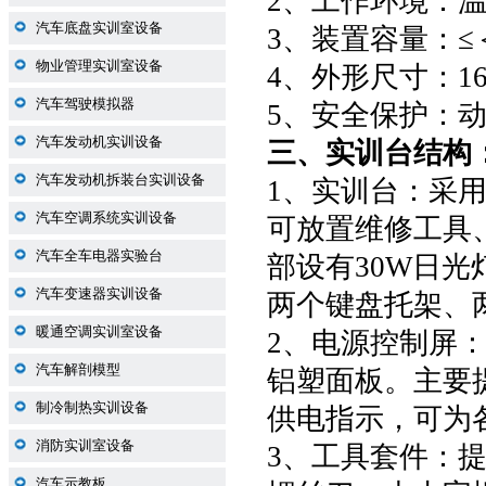
2、工作环境：温度
汽车底盘实训室设备
3、装置容量：≤＜
物业管理实训室设备
4、外形尺寸：1600
汽车驾驶模拟器
5、安全保护：动作
汽车发动机实训设备
三、实训台结构
汽车发动机拆装台实训设备
1、实训台：采
汽车空调系统实训设备
可放置维修工具
汽车全车电器实验台
部设有30W日
汽车变速器实训设备
两个键盘托架、
暖通空调实训室设备
2、电源控制屏
汽车解剖模型
铝塑面板。主要
制冷制热实训设备
供电指示，可为
消防实训室设备
3、工具套件：
汽车示教板