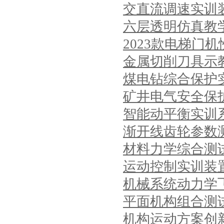
交直流调速实训
六层透明仿真教
2023款电梯门
金属切削刀具示
煤电钻综合保护
矿井电气安全保
智能动平衡实训
渐开线齿轮参数
材料力学综合测
运动控制实训装
机械系统动力学
平面机构组合测
机构运动方案创