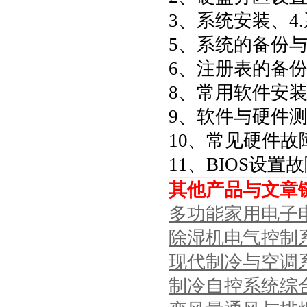
3、系统安装、4
5、系统的备份
6、注册表的备份
8、常用软件安
9、软件与硬件
10、常见硬件
11、BIOS设置
其他产品
与文章
多功能家用电子
除湿机电气控制
现代制冷与空调
制冷自控系统综