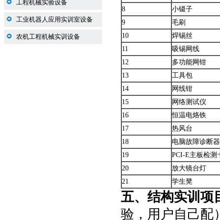
工程机械实验设备
8
小镊子
工业机器人应用实训室设备
9
毛刷
10
焊锡丝
农机工程机械实训设备
11
吸锡网线
12
多功能网钳
13
工具包
14
网线钳
15
网络测试仪
16
恒温电烙铁
17
热风台
18
电脑故障诊断器
19
PCI-E主板检测
20
放大镜台灯
21
学生凳
五、结构实训项
验，用户自己配