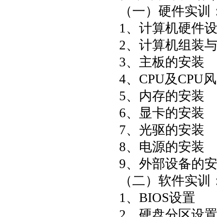
（一）硬件实训
1、计算机硬件
2、计算机组装
3、主板的安装
4、CPU及CPU
5、内存的安装
6、显卡的安装
7、光驱的安装
8、电源的安装
9、外部设备的
（二）软件实训
1、BIOS设置
2、硬盘分区设