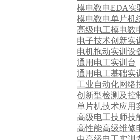
模电数电EDA
模电数电单片机
高级电工模电数
电子技术创新实
电机拖动实训设
通用电工实训台
通用电工基础实
工业自动化网络
创新型检测及控
单片机技术应用
高级电工技师技
高性能高级维修
中高级电工实训