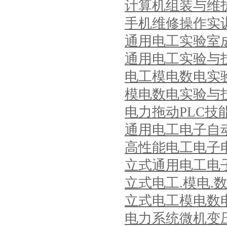
计算机组装与维
手机维修操作实
通用电工实验室
通用电工实验与
电工模电数电实
模电数电实验与
电力拖动PLC技
通用电工电子自
高性能电工电子
立式通用电工电
立式电工.模电.
立式电工模电数
电力系统微机变