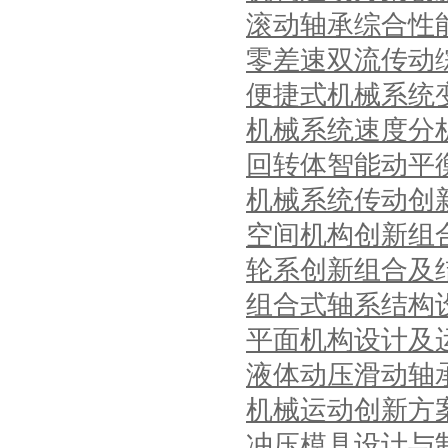
滚动轴承综合性
零差速双流传动
便捷式机械系统
机械系统速度分
回转体智能动平
机械系统传动创
空间机构创新组
轮系创新组合及
组合式轴系结构
平面机构设计及
液体动压滑动轴
机械运动创新方
冲压模具设计与