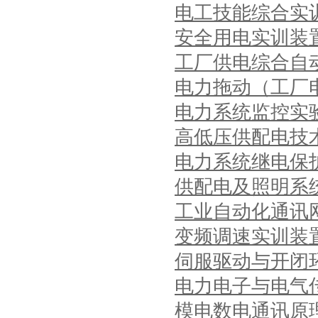
电工技能综合实
安全用电实训装
工厂供电综合自
电力拖动（工厂
电力系统监控实
高低压供配电技
电力系统继电保
供配电及照明系
工业自动化通讯
变频调速实训装
伺服驱动与开闭
电力电子与电气
模电数电通讯原