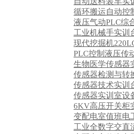
自动送料装车实
循环搬运自动控
液压气动PLC综
工业机械手实训
现代挖掘机220
PLC控制液压传
生物医学传感器
传感器检测与转
传感器技术实训
传感器实训室设
6KV高压开关柜
变配电室值班电
工业全数字交直